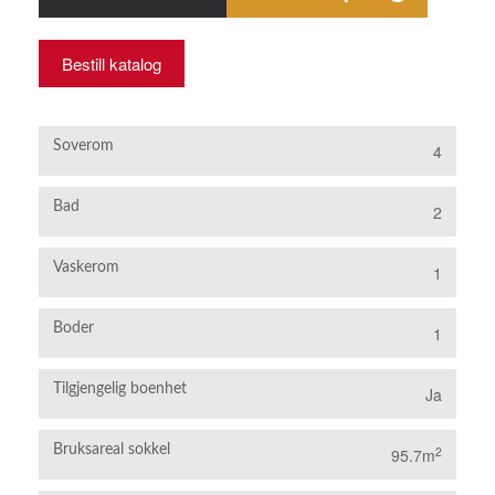
Bestill katalog
Soverom
4
Bad
2
Vaskerom
1
Boder
1
Tilgjengelig boenhet
Ja
Bruksareal sokkel
2
95.7m