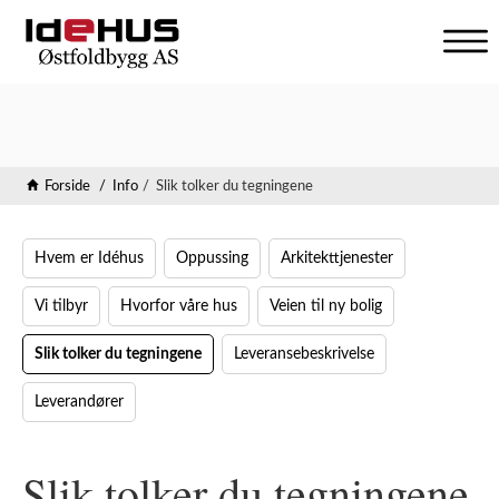
V
i
s
n
a
v
Forside
Info
Slik tolker du tegningene
i
g
a
Hvem er Idéhus
Oppussing
Arkitekttjenester
s
j
Vi tilbyr
Hvorfor våre hus
Veien til ny bolig
o
n
Slik tolker du tegningene
Leveransebeskrivelse
Leverandører
Slik tolker du tegningene