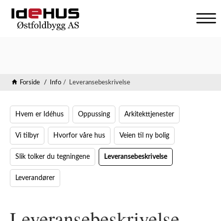
V
i
s
n
a
v
Forside
Info
Leveransebeskrivelse
i
g
a
Hvem er Idéhus
Oppussing
Arkitekttjenester
s
j
Vi tilbyr
Hvorfor våre hus
Veien til ny bolig
o
n
Slik tolker du tegningene
Leveransebeskrivelse
Leverandører
Leveransebeskrivelse